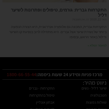
התקרחות גברית: גורמים, טיפולים ופתרונות לשיער
דליל
מאי 22, 2025
אין תגובות
התקרחות גברית, המכונה גם אלופציה אנדרוגנית, היא הצורה הנפוצה
ביותר של נשירת שיער אצל גברים. היא מתחילה לרוב בנסיגת קו השיער
ודילול באזור הראש, ובסופו
למאמר המלא »
מרכז פניות ומידע 24 שעות ביממה:
1800-66-55-44
ניווט מהיר:
שיער דליל - נשים
התקרחות - גברים
הטכנולוגיה
טיפול בהתקרחות
שאלות נפוצות
אבחון אונליין