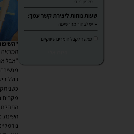
שעות נוחות ליצירת קשר עמך:
מאשר לקבל חומרים שיווקיים
"השיפור
המראה של
חיזרו אלי
"אבל את
מנשירה ו
כולל ביק
כשניתקל
מקריח ב
התחלתי 
השינה. א
נורמליים