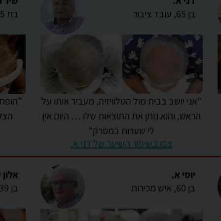
דני א.
שיר פ
בן 65, עובד ציבור
בת 25, סטודנטית לכלכלה
"אני יושב בבית מול הטלוויזיה, מעביר אותו על
"הופתע
הראש, והוא נותן את התוצאות שלו … היום אין
הצל
לי שערות במסרק"
צפו בשיפור השיער של דני א.
יוסי א.
אלון 
בן 60, איש מכירות
בן 39, מוזיקאי ושחקן