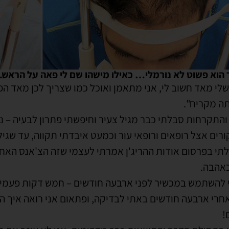
 הוא פשוט לא נורמלי… כאילו מישהו שם לי פאה על הראש.
י מאד חשוב לי, אני מתאמן ואוכל כמו שצריך לכן מאד הפר
ה מקריח".
התקרחות סבלתי כבר מגיל צעיר וחיפשתי פתרון לבעיה – נ
ורים אצל רופאים ורופאי עור וכמעט איבדתי תקווה, עד שגילית
תי בפרסום אודות ההריג'ן אמרתי לעצמי שזה הצ'אנס האחרו
אהבה.
להשתמש במכשיר לפני ארבעה חודשים – חמש דקות פעמיים 
חרי ארבעה חודשים באתי לבדיקה, ופתאום אני רואה איך היי
!