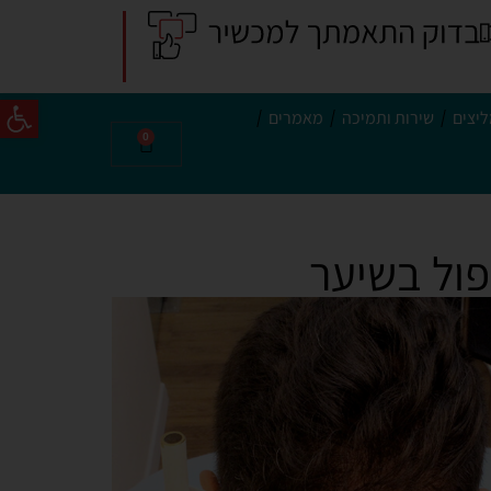
פתח סרג
יצים
שירות ותמיכה
מאמרים
0
פול בשיער