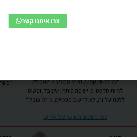
צפו בשיפור השיער של אמיר פ.
לפרטים נוספים ולקביעת אבחו
שלחו לנו הודעה ונחזור אליכ
אלי ק.
יאיר 
צרו איתנו קשר
בן 27, יזם
בן 28, סטודנט לראיית חשבון
"כל מי שסקפטי, הייתי ממליץ לו להפסיק
"כשרו
להיות סקפטי כי יש פה פיתרון שעובד, ופשוט
ללכת על זה, לא לחשוב פעמיים, כי זה עובד."
צפו בשיפור השיער של אלי ק.