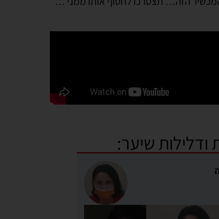
 המכשיר הזה… תצטרכו לחטוף אותו ממני …
 ודלילות שיער: