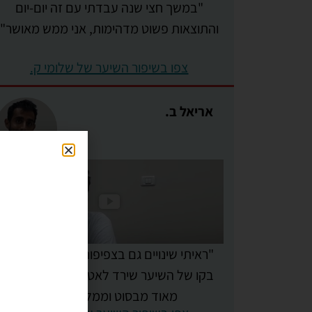
"במשך חצי שנה עבדתי עם זה יום-יום
והתוצאות פשוט מדהימות, אני ממש מאושר"
צפו בשיפור השיער של שלומי ק.
אריאל ב.
"ראיתי שינויים גם בצפיפות של השיער, וגם
בקו של השיער שירד לאט לאט למטה, ואני
מאוד מבסוט וממליץ בחום"