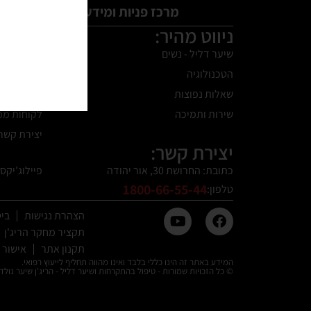
מרכז פניות ומידע 24 שעות ביממה:
ניווט מהיר:
שיער דליל - נשים
התקרחות -
הטכנולוגיה
טיפול בהת
שאלות נפוצות
אבחון אונלי
שירות ותמיכה
לקוחות ממ
יצירת קשר
יצירת קשר:
כתובת: החרושת 30, אור יהודה
פיילוג'יקס
1800-66-55-44
טלפון:
הצהרת נגישות
בי
תקציר מחקר הריג'ן
תקנון אתר
אישור 
המידע באתר זה הינו כללי בלבד ואינו מהווה תחליף לייעוץ רפואי.
© כל הזכויות שמורות - טיפול בהתקרחות ושיער דליל - הריג'ן שיער נולד 