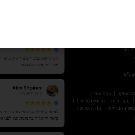
1800-66-55-44
חוות דעת וביקורות:
 גברים
קרחות
תומר יצחק
16/08/2023
ין
ליצים
השימוש במכשיר מאוד טוב ועוזר ו
ניכר במראה וההרגשה
 בע”מ
Alex Shpiner
טול עסקה
מפת אתר
07/09/2022
כתבו עלינו
מדיניות פרטיות
משרד הבריאות
הריג׳ן אירופה
נראה ויזואלית בתמונות של לפני וא
|