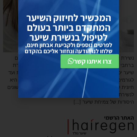
המכשיר לחיזוק השיער
המתקדם ביותר בעולם
לטיפול בנשירת שיער
לפרטים נוספים ולקביעת אבחון חינם,
שלחו לנו הודעה ונחזור אליכם בהקדם
נשירת שיער היא דאגה שכיחה שמשפיעה על מיליוני אנשים
צרו איתנו קשר
ברחבי העולם, ללא קשר לגיל או מין. הסיבות מאחורי נשירת
שיער יכולות להיות מורכבות ורב-גוניות, החל מנטייה גנטית ועד
לגורמים סביבתיים. הבנת הגורמים השונים לנשירת שיער היא
חיונית לטיפול וניהול יעילים. מאמר זה מתעמק בגורמים השונים
לנשירת שיער, ההשלכות שלהם והפתרונות הפוטנציאליים.
היסודות של צמיחת שיער […]