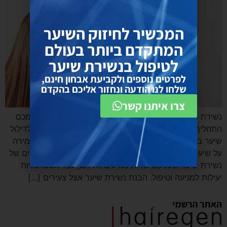
המכשיר לחיזוק השיער
המתקדם ביותר בעולם
לטיפול בנשירת שיער
לפרטים נוספים ולקביעת אבחון חינם,
שלחו לנו הודעה ונחזור אליכם בהקדם
צרו איתנו קשר
נשירת שיער מקושרת לרוב לגיל העמידה, אך עבור רבים מכם
התהליך יכול להתחיל הרבה קודם. זיהוי סימנים מוקדמים לדילול
שיער בשנות ה-20 שלכם חשוב לנקיטת צעדים יזומים לשמירה
על שיער בריא. מדריך מקיף זה בוחן את הסימנים המעודנים של
נשירת שיער שעליכם להיות מודעים אליהם, לצד אסטרטגיות
יעילות למניעה וטיפול. הבנת נשירת שיער אצל צעירים […]