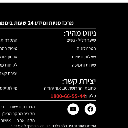
מרכז פניות ומידע 24 שעות ביממה:
ניווט מהיר:
שיער דליל - נשים
התקרחות -
הטכנולוגיה
טיפול בהת
שאלות נפוצות
אבחון אונלי
שירות ותמיכה
לקוחות ממ
יצירת קשר
יצירת קשר:
כתובת: החרושת 30, אור יהודה
פיילוג'יקס
1800-66-55-44
טלפון:
הצהרת נגישות
בי
תקציר מחקר הריג'ן
תקנון אתר
אישור 
המידע באתר זה הינו כללי בלבד ואינו מהווה תחליף לייעוץ רפואי.