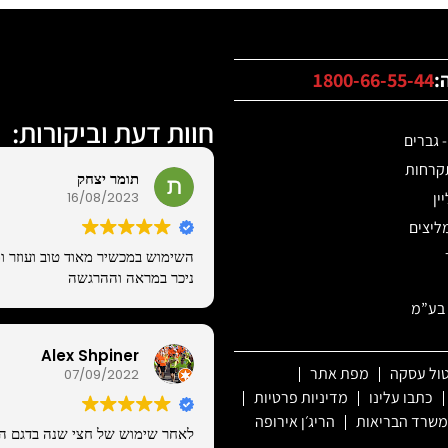
1800-66-55-44
חוות דעת וביקורות:
 גברים
קרחות
תומר יצחק
16/08/2023
ין
ליצים
השימוש במכשיר מאוד טוב ועוזר ו
ניכר במראה וההרגשה
 בע”מ
Alex Shpiner
טול עסקה
מפת אתר
07/09/2022
כתבו עלינו
מדיניות פרטיות
משרד הבריאות
הריג׳ן אירופה