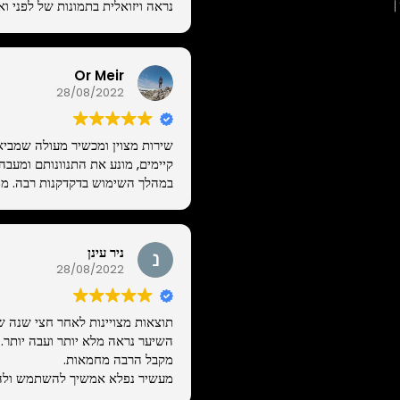
נראה ויזואלית בתמונות של לפני וא
|
Or Meir
28/08/2022
שירות מצוין ומכשיר מעולה שמביא
קיימים, מונע את התנוונותם ומעב
במהלך השימוש בדקדקנות רבה. ממ
ניר עינן
28/08/2022
תוצאות מצויינות לאחר חצי שנה ש
השיער נראה מלא יותר ועבה יותר.
מקבל הרבה מחמאות.
מעשיר נפלא אמשיך להשתמש ולה