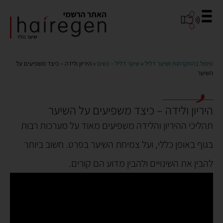
טיפול בהתקרחות ושיער דליל
»
שיער דליל – נשים
» היריון ולידה – כיצד משפיעים על
השיער
היריון ולידה – כיצד משפיעים על השיער
תהליכי ההיריון והלידה משפיעים מאוד על מערכות רבות
כל מה שרצית לדעת על אובדן שיער אצל נשים
האם נשירת שיער אצל נשים מעידה על בעיות אחרות
אובדן שיער אצל נשים – 5 סיבות מובילות ופתרונות
בגוף באופן כללי, ועל צמיחת השיער בפרט. חשוב ביותר
להבין את השינויים ולהבין מדוע הם קורים.