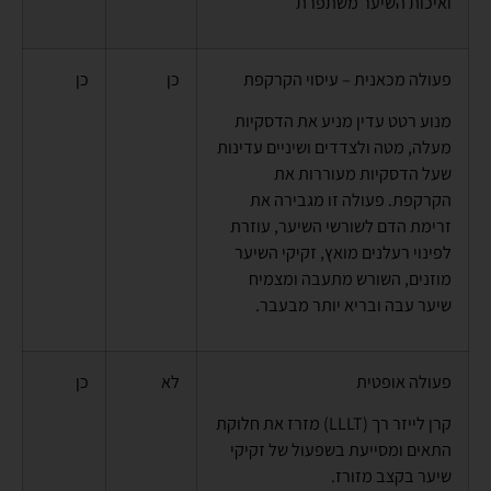
ואיכות השיער משתפרת
פעולה מכאנית – עיסוי הקרקפת
כן
כן
מנוע רטט עדין מניע את הדסקיות
מעלה, מטה ולצדדים ושיניים עדינות
שעל הדסקיות מעוררות את
הקרקפת. פעולה זו מגבירה את
זרימת הדם לשורשי השיער, עוזרת
לפינוי רעלנים מואץ, זקיקי השיער
מוזנים, השורש מתעבה ומצמיח
שיער עבה ובריא יותר מבעבר.
פעולה אופטית
לא
כן
קרן לייזר רך (
LLLT
) מזרז את חלוקת
התאים ומסייעת בשפעול של זקיקי
שיער בקצב מזורז.