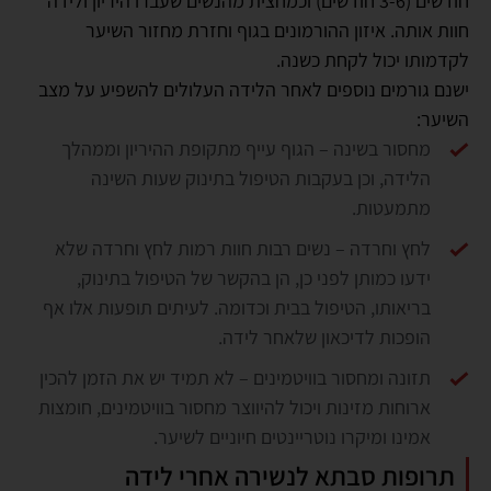
חודשים (3-6 חודשים) וכמחצית מהנשים שעברו היריון ולידה
חוות אותה. איזון ההורמונים בגוף וחזרת מחזור השיער
לקדמותו יכול לקחת כשנה.
ישנם גורמים נוספים לאחר הלידה העלולים להשפיע על מצב
השיער:
מחסור בשינה – הגוף עייף מתקופת ההיריון וממהלך
הלידה, וכן בעקבות הטיפול בתינוק שעות השינה
מתמעטות.
לחץ וחרדה – נשים רבות חוות רמות לחץ וחרדה שלא
ידעו כמותן לפני כן, הן בהקשר של הטיפול בתינוק,
בריאותו, הטיפול בבית וכדומה. לעיתים תופעות אלו אף
הופכות לדיכאון שלאחר לידה.
תזונה ומחסור בוויטמינים – לא תמיד יש את הזמן להכין
ארוחות מזינות ויכול להיווצר מחסור בוויטמינים, חומצות
אמינו ומיקרו נוטריינטים חיוניים לשיער.
תרופות סבתא לנשירה אחרי לידה