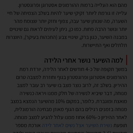
מהם הוא העלייה ברמות ההורמונים אסטרוגן ופרוגסטרון.
עלייה זו גורמת ליותר זקיקי שיער להיות בשלב הצמיחה של חיי
השערה, מה שנותן שיער עבה, צפוף וחזק יותר שצומח מהר
יותר ונושר הרבה פחות. כמו כן, ניתן לעיתים לראות גם שינויים
במבנה השיער, כגון ברק, שינויי צבע (התכהות בעיקר), היווצרות
תלתלים ואף התיישרות.
למה השיער נושר אחרי הלידה
במשך תקופה של כ-4 חודשים לאחר הלידה, יורדת רמת
ההורמונים אסטרוגן ופרוגסטרון בגוף וחוזרת למצבה טרום
ההיריון. בשלב זה, לרוב נוצר מצב בו שיער רב עובר למצב
מנוחה, דבר שיביא לנשירה של חלק ממנו ויראה כנשירה
מואצת ומוגברת. כלומר, במקום 10% מהשיער הנמצא במצב
מנוחה בזמנים רגילים בהם הגוף מאוזן מבחינה הורמונלית,
לאחר ההיריון כ-60% אחוז ממנו עלול להגיע למצב מנוחה.
תופעת
נשירת השיער אצל נשים לאחר לידה
אורכת מספר