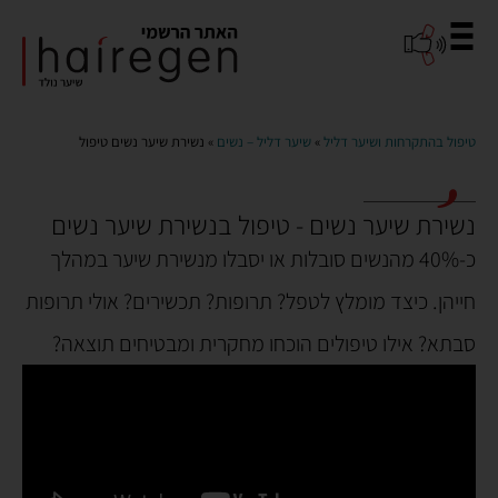
טיפול בהתקרחות ושיער דליל
»
שיער דליל – נשים
» נשירת שיער נשים טיפול
נשירת שיער נשים - טיפול בנשירת שיער נשים
כ-40% מהנשים סובלות או יסבלו מנשירת שיער במהלך
כל מה שרצית לדעת על אובדן שיער אצל נשים
האם נשירת שיער אצל נשים מעידה על בעיות אחרות
אובדן שיער אצל נשים – 5 סיבות מובילות ופתרונות
חייהן. כיצד מומלץ לטפל? תרופות? תכשירים? אולי תרופות
סבתא? אילו טיפולים הוכחו מחקרית ומבטיחים תוצאה?