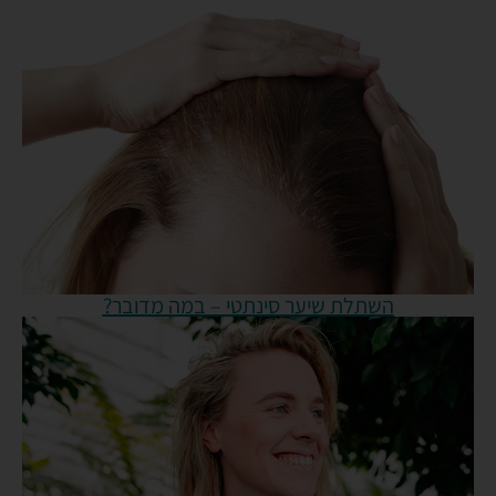
השתלת שיער סינתטי – במה מדובר?