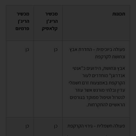
תכונות
מכשיר
מכשיר
הריג'ן
הריג'ן
קלאסיק
פרמיום
פעולה ביוכימית –
החדרת אבץ
כן
כן
ונחושת לקרקפת
אבץ ונחושת, הידועים כ"אנטי
אנדרוגן" מוחדרים לעור
הקרקפת באמצעות זרם חשמלי
עדין ובלתי מורגש אשר עוזר
לנטרול וטיפול ממוקד בגורמים
הראשיים להתקרחות.
פעולה חשמלית –
גירוי הקרקפת
כן
כן