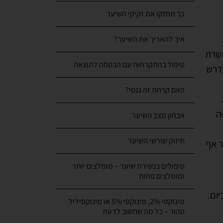
איך להאריך את השיער?
ושרת
טיפול בהתקרחות עם הבטחה לתוצאה
נדרש
האם קרחת זה גנטי?
ה
אבחון מצב השיער
חיזוק שורשי השיער
יער אף
טיפולים בנשירת שיער – מומלצים יותר
ומומלצים פחות
ום.
מינוקסי 2%, מינוקסי 5% או מינוקסידיל
טהור – כל מה שחשוב לדעת
פרופסיה או פינסטרייד – כל מה שחשוב
ה