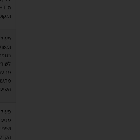
ומקומ
פעולה
ומשתנ
בגופנ
לשורש
מתעבה
מתעור
השיע
פעולה
מניע 
ושיני
הקרקפ
לשורש