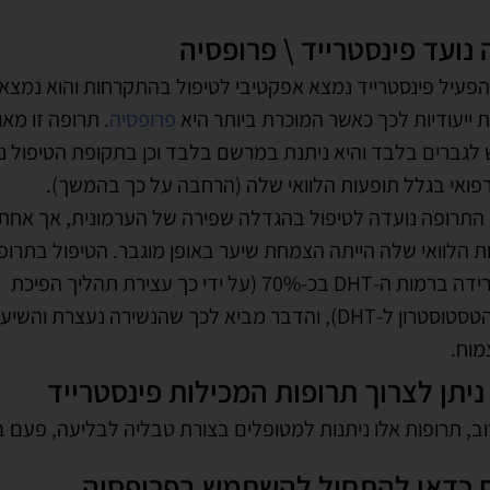
נועד פינסטרייד \ פרופסיה
פעיל פינסטרייד נמצא אפקטיבי לטיפול בהתקרחות והוא נמצא
 ייעודיות לכך כאשר המוכרת ביותר היא
פרופסיה
. תרופה זו מא
לגברים בלבד והיא ניתנת במרשם בלבד וכן בתקופת הטיפול 
ואי בגלל תופעות הלוואי שלה (הרחבה על כך בהמשך).
 התרופה נועדה לטיפול בהגדלה שפירה של הערמונית, אך אחת
 הלוואי שלה הייתה הצמחת שיער באופן מוגבר. הטיפול בתרופ
גורם לירידה ברמות ה-DHT בכ-70% (על ידי כך עצירת תהליך הפיכת
הורמון הטסטוסטרון ל-DHT), והדבר מביא לכך שהנשירה נעצרת והש
מוח.
ניתן לצרוך תרופות המכילות פינסטרייד
וב, תרופות אלו ניתנות למטופלים בצורת טבליה לבליעה, פעם בי
 כדאי להתחיל להשתמש בפרופסיה
 ששימוש בפרופסיה מביא תוצאות טובות, עם זאת פרופסיה איננ