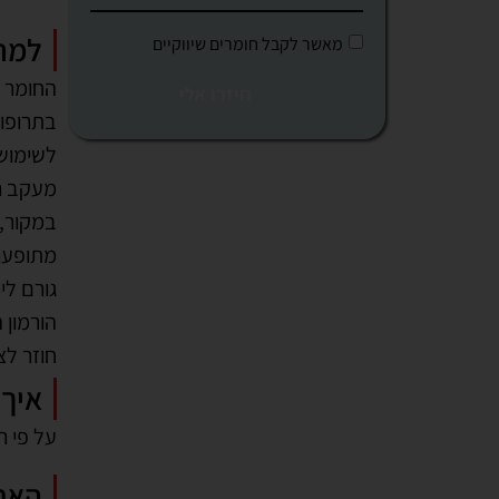
למה 
החומר ה
בתרופות
לשימוש 
מעקב רפ
במקור,
מתופעות
חוזר לצ
איך 
על פי ר
האם
אין ספק