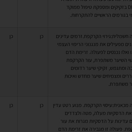
י בגורמים הראשיים להתקרחות.
 חשמלית:גירוי הקרקפת.זרמים עדינים
כן
כן
ים מפעילים את מנגנוני הריפוי העצמי
ו ואלו נכנסים לפעולה. זרימת הדם
י השיער משתפרת, עור הקרקפת
 ומתגמש, זקיקי שיער רדומים
רים ומצמיחים שיער מחדש ואיכות
ר משתפרת.
 מכאנית:עיסוי הקרקפת. מנוע רטט עדין
כן
כן
את הדסקיות מעלה, מטה ולצדדים
ים עדינות על הדסקיות מגרות את עור
ת. פעולה זו מגבירה את זרימת הדם
י השיער, עוזרת לפינוי רעלנים מואץ,