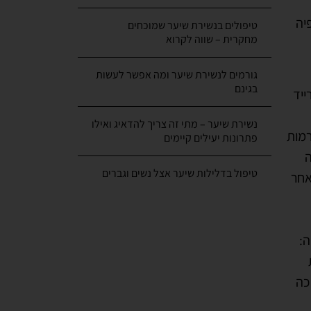
מחקרית – שווה לקרוא
גורמים לנשירת שיער ומה אפשר לעשות
בגינם
ייד
נשירת שיער – מתי זה צריך להדאיג ואילו
רמות
פתרונות יעילים קיימים
נה
טיפול בדלילות שיער אצל נשים וגברים
וב יותר לאחר
ה:
השיער
כה
עולם
.
שיער