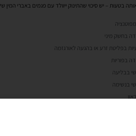
לפרטים נוספים ולקביעת אבחו
שלחו לנו הודעה ונחזור אליכ
מפוטנציה
צרו איתנו קשר
ידה בחשק מיני
יות בפליטת זרע או בהגעה לאורגזמה
דה בפוריות
שי בבליעה
שי בנשימה
און
ימות לב מהירות
בראש העמוד ריכזנו ידע חשוב אודות תרופת הפרופסיה ותכשיר
, ואנו ממליצים לצפות בו עד הסוף.
רנטיבה טבעית לפרופסיה