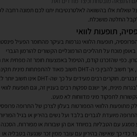
לקבל החלטה מושכלת.
סיה, תופעות לוואי
פרופסיה, תופעות הלוואי נגרמות בעיקר מהחומר הפעיל פינסטר
אופן מוכח על תהליכים הורמונליים הקשורים להורמון הגברי
ון. כפי שהזכרנו קודם, הטיפול באמצעות חומר זה מפחית את 
ה-DHT, אך חשוב להבין כי ה-DHT חשוב מאוד להתפתחות מינית תקי
אצל מתבגרים. חוקרים רבים מעידים על כך שה-DHT אינו חש
גרות מינית, אך ישנם ספקות רבים בעניין זה, וגם תופעות לוואי
שורות לתפקוד מיני מדווחות לא מעט.
ק מתופעות הלוואי המפורטות בעלון לצרכן של התרופה פרופסי
תרופה מיועדת לגברים בלבד ועל נשים בהיריון או בגיל הפוריות
המכשיר לחיזוק 
ממגע עם הטבליות במיוחד אם הן שבורות או מפוררות. הסכנה 
המתקדם ביותר ב
ד כדי כך שאישה בהיריון עם עובר ממין זכר שנגעה בטבליה או
תה בטעות – יש סיכוי שהתינוק ייוולד עם פגמים באברי המין שלו
לטיפול בנשירת 