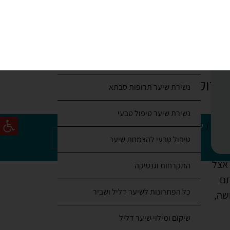
פרופסיה – פינסטרייד
היירמקס מול דימדיקו
של
נשירת שיער תרופות סבתא
ה
נשירת שיער טיפול טבעי
טיפול טבעי להצמחת שיער
 אצל
התקרחות וגנטיקה
תם
כל הפתרונות לשיער דליל ושביר
שה,
שיקום ומילוי שיער דליל
כך תחזקו את זקיקי השיער