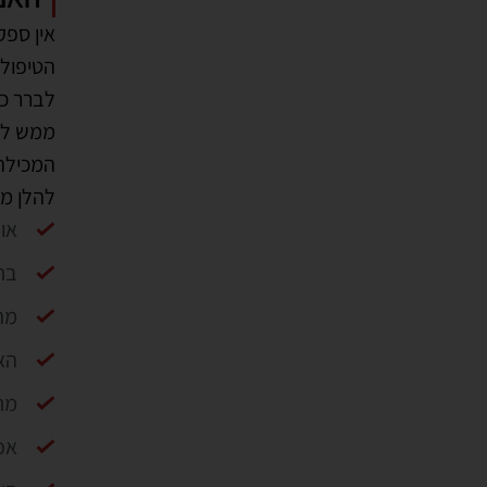
הטיפול 
לברר כמ
ממש לה
המכילה 
להלן מס
אופ
בת
מהן
הא
מח
אפ
הא
מענה על