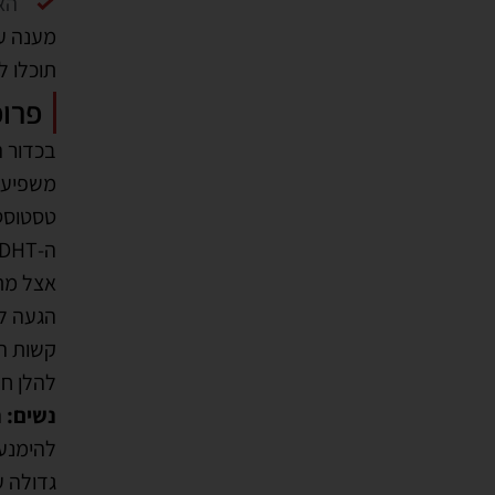
תוכלו 
פרופ
בכדור ה
משפיע ב
טסטוסטר
הגעה לב
קשות הק
להלן חל
נשים:
ה
להימנע 
גדולה ע
בלעה או