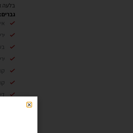
גברים:
אי
יר
בע
ירי
קו
קו
דיכ
פע
בסרטון 
מינוקסי
אלט